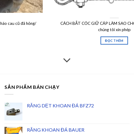
CÁCH BẮT CÓC GIỮ CÁP LÀM SAO CHO ĐÚNG? Dưới dây
chúng tôi xin phép
ĐỌC THÊM
SẢN PHẨM BÁN CHẠY
RĂNG DẸT KHOAN ĐÁ BFZ72
RĂNG KHOAN ĐÁ BAUER