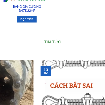
RĂNG GIA CƯỜNG
B47K22HF
ĐỌC TIẾP
TIN TỨC
13
Th9