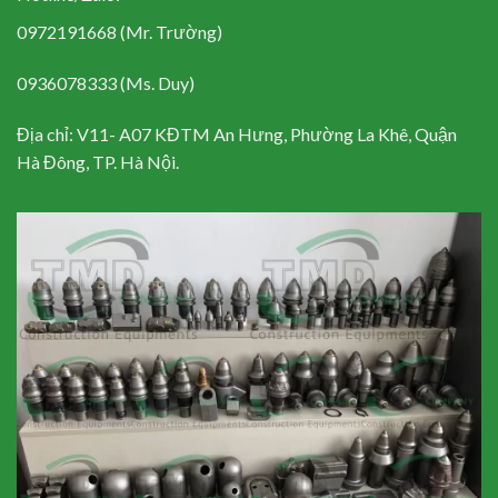
0972191668 (Mr. Trường)
0936078333 (Ms. Duy)
Địa chỉ: V11- A07 KĐTM An Hưng, Phường La Khê, Quận
Hà Đông, TP. Hà Nội.