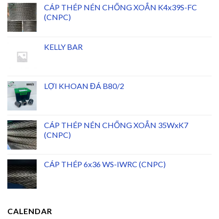
CÁP THÉP NÉN CHỐNG XOẮN K4x39S-FC
(CNPC)
KELLY BAR
LỢI KHOAN ĐÁ B80/2
CÁP THÉP NÉN CHỐNG XOẮN 35WxK7
(CNPC)
CÁP THÉP 6x36 WS-IWRC (CNPC)
CALENDAR