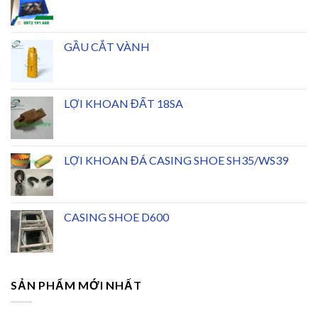
GẦU CẮT VÀNH
LỢI KHOAN ĐẤT 18SA
LỢI KHOAN ĐÁ CASING SHOE SH35/WS39
CASING SHOE D600
SẢN PHẨM MỚI NHẤT