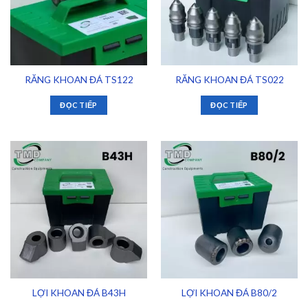
RĂNG KHOAN ĐÁ TS122
RĂNG KHOAN ĐÁ TS022
ĐỌC TIẾP
ĐỌC TIẾP
LỢI KHOAN ĐÁ B43H
LỢI KHOAN ĐÁ B80/2