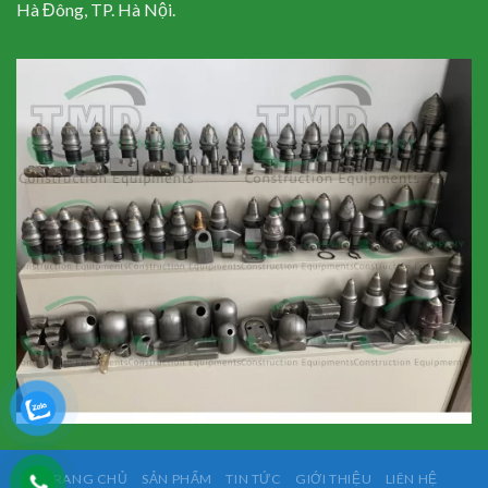
Hà Đông, TP. Hà Nội.
TRANG CHỦ
SẢN PHẨM
TIN TỨC
GIỚI THIỆU
LIÊN HỆ