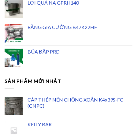
LỢI QUẢ NA GPRH140
RĂNG GIA CƯỜNG B47K22HF
BÚA ĐẬP PRD
SẢN PHẨM MỚI NHẤT
CÁP THÉP NÉN CHỐNG XOẮN K4x39S-FC
(CNPC)
KELLY BAR