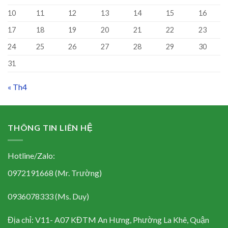
10
11
12
13
14
15
16
17
18
19
20
21
22
23
24
25
26
27
28
29
30
31
« Th4
THÔNG TIN LIÊN HỆ
Hotline/Zalo:
0972191668 (Mr. Trường)
0936078333 (Ms. Duy)
Địa chỉ: V11- A07 KĐTM An Hưng, Phường La Khê, Quận