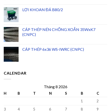
LỢI KHOAN ĐÁ B80/2
CÁP THÉP NÉN CHỐNG XOẮN 35WxK7
(CNPC)
CÁP THÉP 6x36 WS-IWRC (CNPC)
CALENDAR
Tháng 8 2026
H
B
T
N
S
B
C
1
2
3
4
5
6
7
8
9