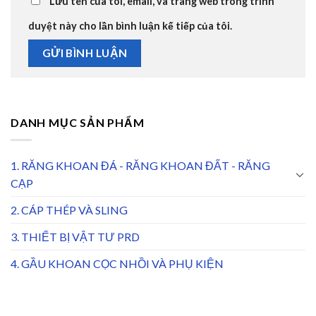
Lưu tên của tôi, email, và trang web trong trình
duyệt này cho lần bình luận kế tiếp của tôi.
DANH MỤC SẢN PHẨM
1. RĂNG KHOAN ĐÁ - RĂNG KHOAN ĐẤT - RĂNG
CẠP
2. CÁP THÉP VÀ SLING
3. THIẾT BỊ VẬT TƯ PRD
4. GẦU KHOAN CỌC NHỒI VÀ PHỤ KIỆN