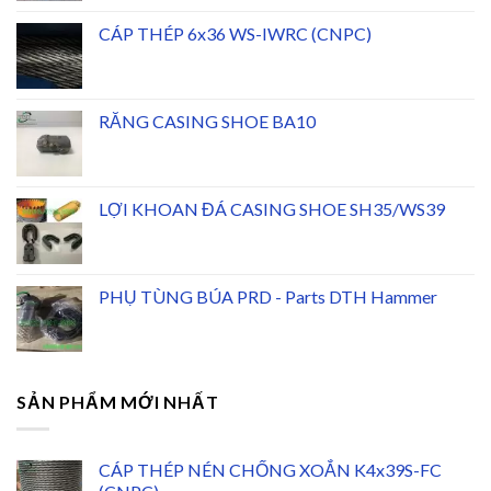
CÁP THÉP 6x36 WS-IWRC (CNPC)
RĂNG CASING SHOE BA10
LỢI KHOAN ĐÁ CASING SHOE SH35/WS39
PHỤ TÙNG BÚA PRD - Parts DTH Hammer
SẢN PHẨM MỚI NHẤT
CÁP THÉP NÉN CHỐNG XOẮN K4x39S-FC