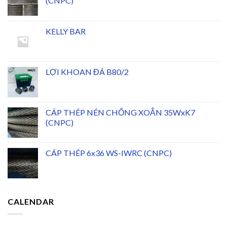
(CNPC)
KELLY BAR
LỢI KHOAN ĐÁ B80/2
CÁP THÉP NÉN CHỐNG XOẮN 35WxK7
(CNPC)
CÁP THÉP 6x36 WS-IWRC (CNPC)
CALENDAR