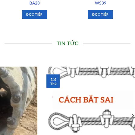
BA28
WS39
ĐỌC TIẾP
ĐỌC TIẾP
TIN TỨC
13
Th9