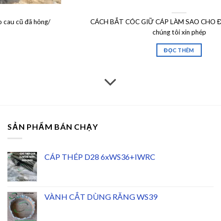
CÁCH BẮT CÓC GIỮ CÁP LÀM SAO CHO ĐÚNG? Dưới dây
chúng tôi xin phép
ĐỌC THÊM
SẢN PHẨM BÁN CHẠY
CÁP THÉP D28 6xWS36+IWRC
VÀNH CẮT DÙNG RĂNG WS39