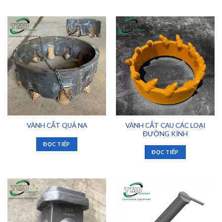
VÀNH CẮT CAU CÁC LOẠI
VÀNH CẮT QUẢ NA
ĐƯỜNG KÍNH
ĐỌC TIẾP
ĐỌC TIẾP