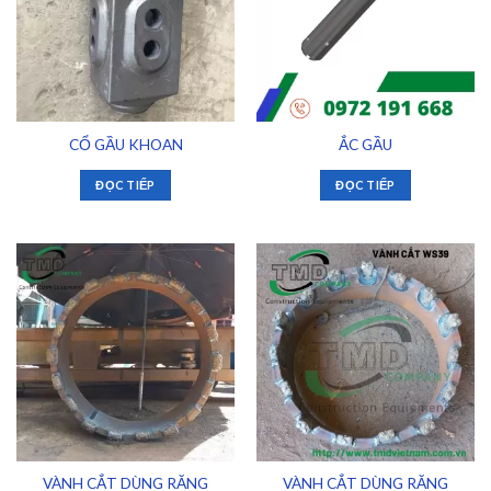
CỔ GẦU KHOAN
ẮC GẦU
ĐỌC TIẾP
ĐỌC TIẾP
VÀNH CẮT DÙNG RĂNG
VÀNH CẮT DÙNG RĂNG