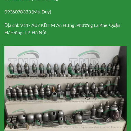
0936078333 (Ms. Duy)
Địa chỉ: V11- A07 KĐTM An Hưng, Phường La Khê, Quận
Hà Đông, TP. Hà Nội.