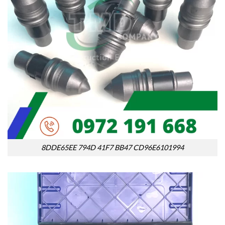
8DDE65EE 794D 41F7 BB47 CD96E6101994