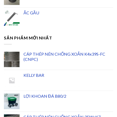
ẮC GẦU
SẢN PHẨM MỚI NHẤT
CÁP THÉP NÉN CHỐNG XOẮN K4x39S-FC
(CNPC)
KELLY BAR
LỢI KHOAN ĐÁ B80/2
CÁP THÉP NÉN CHỐNG XOẮN 35WxK7