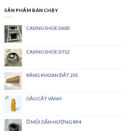
SẢN PHẨM BÁN CHẠY
CASING SHOE D600
CASING SHOE D712
RĂNG KHOAN ĐẤT 25S
GẦU CẮT VÀNH
Ổ MŨI DẪN HƯỚNG RP4