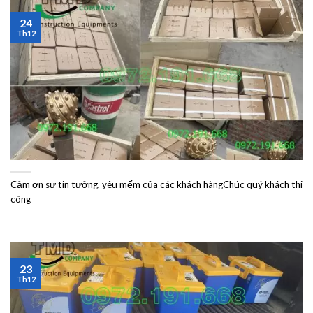
24
Th12
Cảm ơn sự tin tưởng, yêu mếm của các khách hàngChúc quý khách thi
công
23
Th12