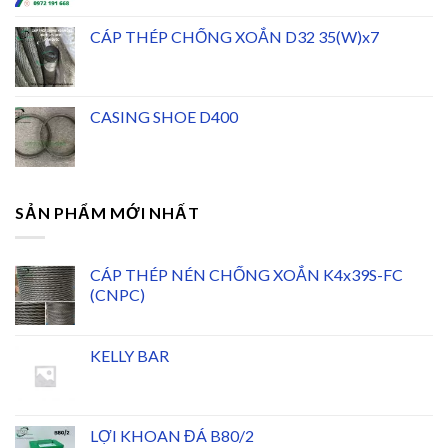
CÁP THÉP CHỐNG XOẮN D32 35(W)x7
CASING SHOE D400
SẢN PHẨM MỚI NHẤT
CÁP THÉP NÉN CHỐNG XOẮN K4x39S-FC
(CNPC)
KELLY BAR
LỢI KHOAN ĐÁ B80/2