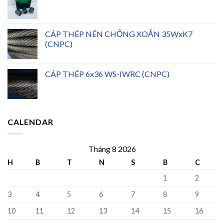
CÁP THÉP NÉN CHỐNG XOẮN 35WxK7
(CNPC)
CÁP THÉP 6x36 WS-IWRC (CNPC)
CALENDAR
Tháng 8 2026
H
B
T
N
S
B
C
1
2
3
4
5
6
7
8
9
10
11
12
13
14
15
16