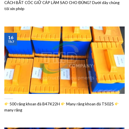
CÁCH BẮT CÓC GIỮ CÁP LÀM SAO CHO ĐÚNG? Dưới dây chúng
tôi xin phép
16
Th7
500 răng khoan đá B47K22H
Many răng khoan đá TS025
many răng