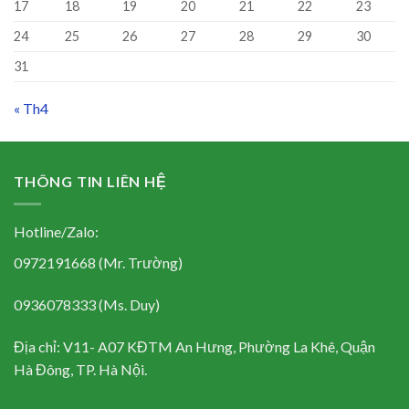
17
18
19
20
21
22
23
24
25
26
27
28
29
30
31
« Th4
THÔNG TIN LIÊN HỆ
Hotline/Zalo:
0972191668 (Mr. Trường)
0936078333 (Ms. Duy)
Địa chỉ: V11- A07 KĐTM An Hưng, Phường La Khê, Quận
Hà Đông, TP. Hà Nội.