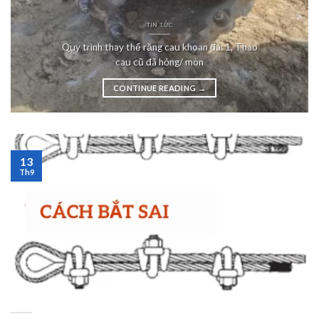
TIN TỨC
Quy trình thay thế răng cau khoan đá: 1. Tháo
cau cũ đã hỏng/ mòn
CONTINUE READING
→
13
Th9