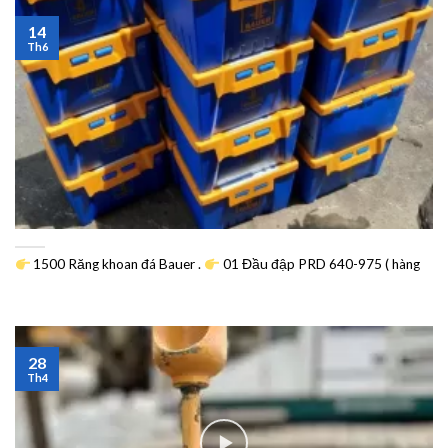
14
Th6
1500 Răng khoan đá Bauer .
01 Đầu đập PRD 640-975 ( hàng
28
Th4