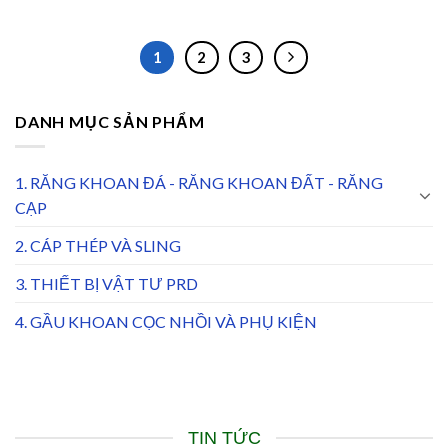
1
2
3
DANH MỤC SẢN PHẨM
1. RĂNG KHOAN ĐÁ - RĂNG KHOAN ĐẤT - RĂNG
CẠP
2. CÁP THÉP VÀ SLING
3. THIẾT BỊ VẬT TƯ PRD
4. GẦU KHOAN CỌC NHỒI VÀ PHỤ KIỆN
TIN TỨC