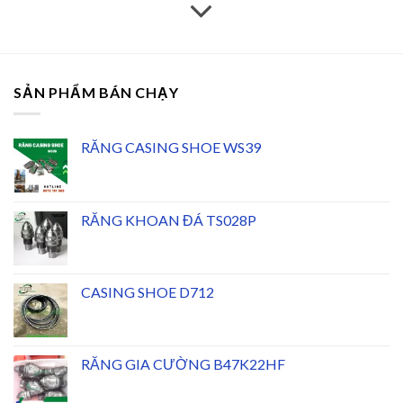
SẢN PHẨM BÁN CHẠY
RĂNG CASING SHOE WS39
RĂNG KHOAN ĐÁ TS028P
CASING SHOE D712
RĂNG GIA CƯỜNG B47K22HF