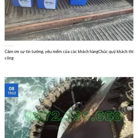
Cảm ơn sự tin tưởng, yêu mếm của các khách hàngChúc quý khách thi
công
08
Th12