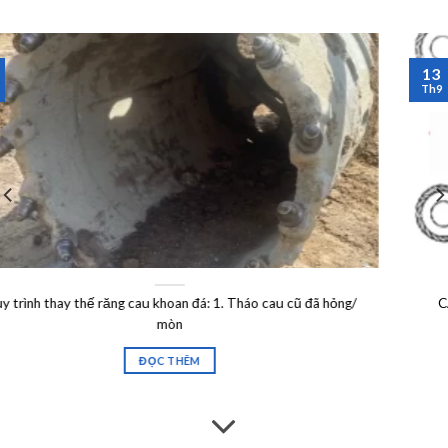
13
Th9
CÁCH BẮT CÓC GIỮ CÁP LÀM SAO CHO ĐÚNG? Dưới dây
chúng tôi xin phép
ĐỌC THÊM