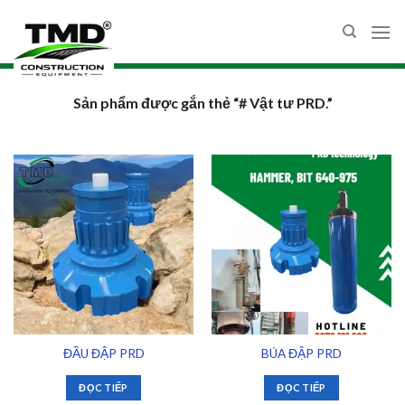
Skip
to
content
Sản phẩm được gắn thẻ “# Vật tư PRD.”
ĐẦU ĐẬP PRD
BÚA ĐẬP PRD
ĐỌC TIẾP
ĐỌC TIẾP