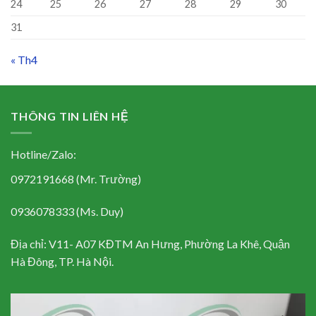
24
25
26
27
28
29
30
31
« Th4
THÔNG TIN LIÊN HỆ
Hotline/Zalo:
0972191668 (Mr. Trường)
0936078333 (Ms. Duy)
Địa chỉ: V11- A07 KĐTM An Hưng, Phường La Khê, Quận
Hà Đông, TP. Hà Nội.