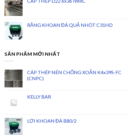
CÁP THÉP D22 6x36 IWRC
RĂNG KHOAN ĐÁ QUẢ NHÓT C31HD
SẢN PHẨM MỚI NHẤT
CÁP THÉP NÉN CHỐNG XOẮN K4x39S-FC
(CNPC)
KELLY BAR
LỢI KHOAN ĐÁ B80/2