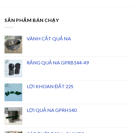
SẢN PHẨM BÁN CHẠY
VÀNH CẮT QUẢ NA
RĂNG QUẢ NA GPRB144-49
LỢI KHOAN ĐẤT 22S
LỢI QUẢ NA GPRH140