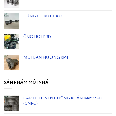
DỤNG CỤ RÚT CAU
ỐNG HƠI PRD
MŨI DẪN HƯỚNG RP4
SẢN PHẨM MỚI NHẤT
CÁP THÉP NÉN CHỐNG XOẮN K4x39S-FC
(CNPC)