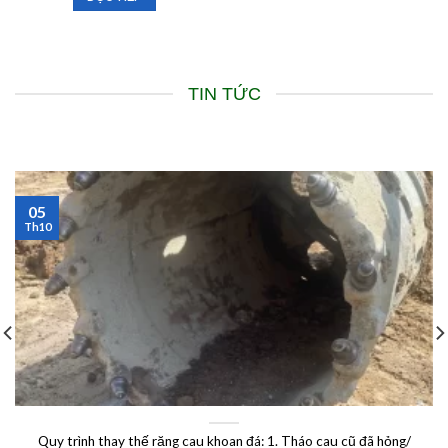
TIN TỨC
13
Th9
au cũ đã hỏng/
CÁCH BẮT CÓC GIỮ CÁP LÀM SAO CHO ĐÚN