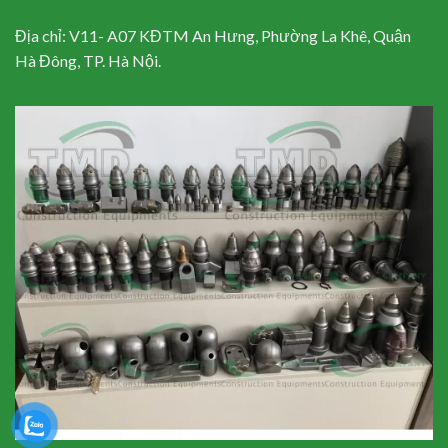
Địa chỉ: V11- A07 KĐTM An Hưng, Phường La Khê, Quận
Hà Đông, TP. Hà Nội.