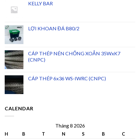
KELLY BAR
LỢI KHOAN ĐÁ B80/2
CÁP THÉP NÉN CHỐNG XOẮN 35WxK7
(CNPC)
CÁP THÉP 6x36 WS-IWRC (CNPC)
CALENDAR
Tháng 8 2026
H
B
T
N
S
B
C