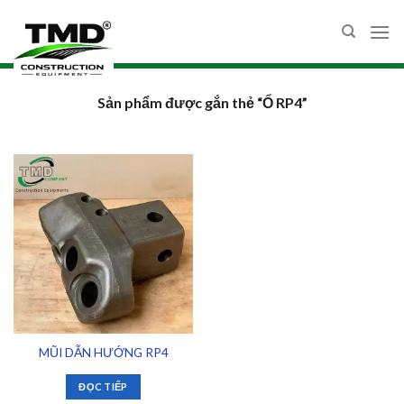
Skip
to
content
Sản phẩm được gắn thẻ “Ổ RP4”
MŨI DẪN HƯỚNG RP4
ĐỌC TIẾP