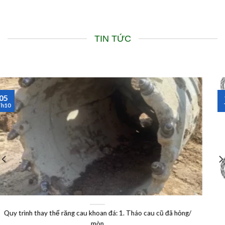
TIN TỨC
13
Th9
ng/
CÁCH BẮT CÓC GIỮ CÁP LÀM SAO CHO ĐÚNG? Dưới d
chúng tôi xin phép