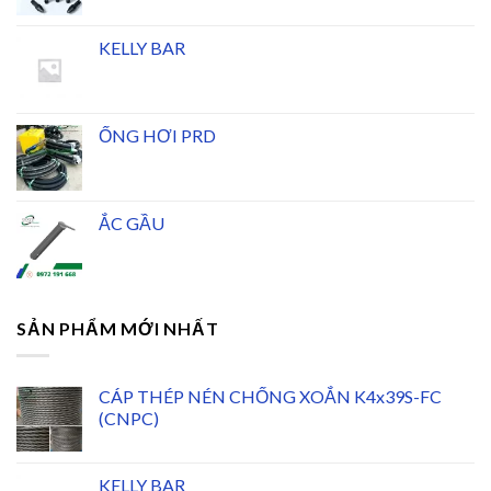
KELLY BAR
ỐNG HƠI PRD
ẮC GẦU
SẢN PHẨM MỚI NHẤT
CÁP THÉP NÉN CHỐNG XOẮN K4x39S-FC
(CNPC)
KELLY BAR