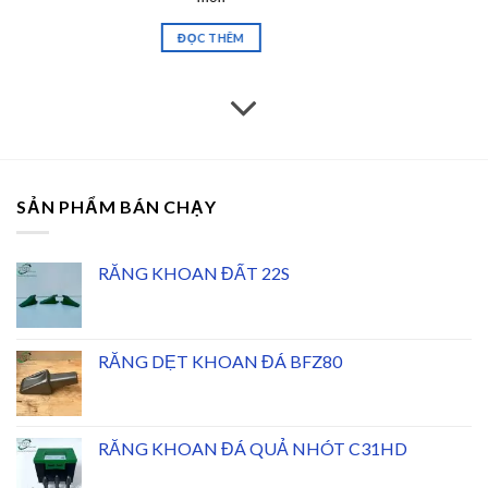
ĐỌC THÊM
SẢN PHẨM BÁN CHẠY
RĂNG KHOAN ĐẤT 22S
RĂNG DẸT KHOAN ĐÁ BFZ80
RĂNG KHOAN ĐÁ QUẢ NHÓT C31HD