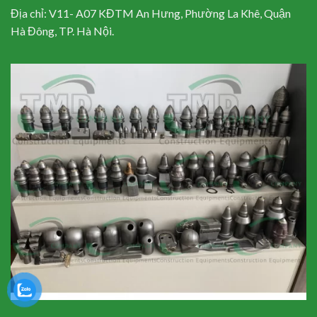
Địa chỉ: V11- A07 KĐTM An Hưng, Phường La Khê, Quận
Hà Đông, TP. Hà Nội.