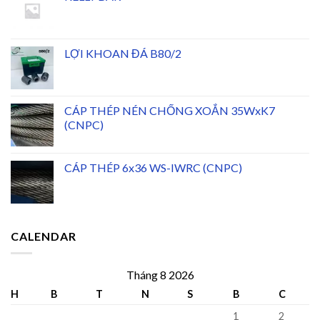
LỢI KHOAN ĐÁ B80/2
CÁP THÉP NÉN CHỐNG XOẮN 35WxK7
(CNPC)
CÁP THÉP 6x36 WS-IWRC (CNPC)
CALENDAR
Tháng 8 2026
H
B
T
N
S
B
C
1
2