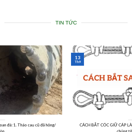
TIN TỨC
13
Th9
CÁCH BẮT CÓC GIỮ CÁP LÀM SAO CHO ĐÚNG? Dưới dây
chúng tôi xin phép