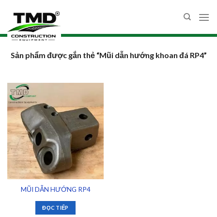
Skip
to
content
Sản phẩm được gắn thẻ “Mũi dẫn hướng khoan đá RP4”
MŨI DẪN HƯỚNG RP4
ĐỌC TIẾP