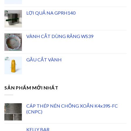
LỢI QUẢ NA GPRH140
VÀNH CẮT DÙNG RĂNG WS39
GẦU CẮT VÀNH
SẢN PHẨM MỚI NHẤT
CÁP THÉP NÉN CHỐNG XOẮN K4x39S-FC
(CNPC)
KELLY BAR