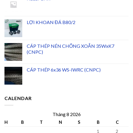
LỢI KHOAN ĐÁ B80/2
CÁP THÉP NÉN CHỐNG XOẮN 35WxK7
(CNPC)
CÁP THÉP 6x36 WS-IWRC (CNPC)
CALENDAR
Tháng 8 2026
H
B
T
N
S
B
C
1
2