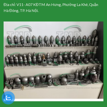
Địa chỉ: V11- A07 KĐTM An Hưng, Phường La Khê, Quận
Hà Đông, TP. Hà Nội.